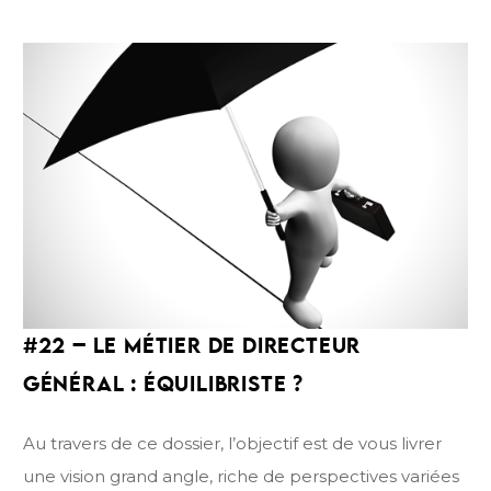
4.0. Il met ensuite en lumière des actions concrètes
que les pouvoirs locaux mettent en place pour
répondre efficacement à ces défis, toujours dans une
logique de développement des compétences. Enfin,
il accorde une attention particulière aux évolutions
dans le domaine de la formation et de
l’apprentissage, véritables leviers d’adaptation pour
notre fonction publique locale.
#
22
– LE MÉTIER DE
DIRECTEUR
GÉNÉRAL
:
ÉQUILIBRISTE
?
Au travers de ce dossier, l’objectif est de vous livrer
une vision grand angle, riche de perspectives variées