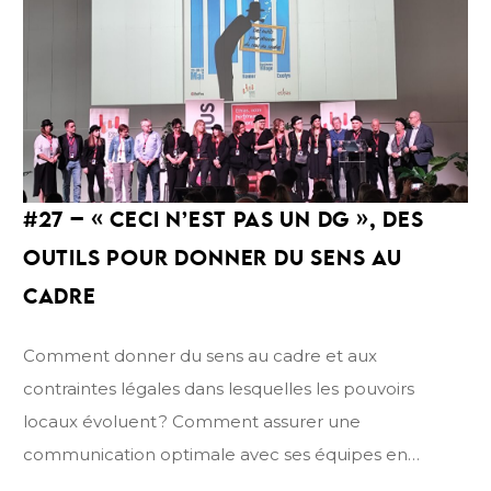
Wallonie et les dispositifs innovants, comme le
système 50/50, pour valoriser les parcours de
formation.
#27
– « CECI N’EST PAS UN DG », DES
OUTILS
POUR
DONNER DU SENS AU
CADRE
Comment donner du sens au cadre et aux
contraintes légales dans lesquelles les pouvoirs
locaux évoluent ? Comment assurer une
communication optimale avec ses équipes en
respectant la légalité en mettant du cadre auprès de