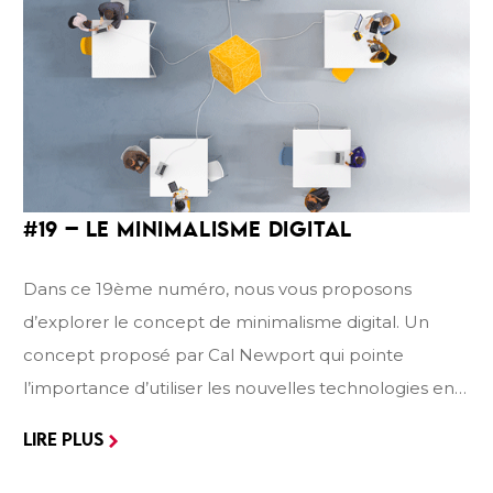
la direction d’un autre chapitre consacré à ce qui fait
son plus grand succès : le référentiel de
compétences transversales. Enfin, quelques
témoignages et expérimentations viendront illustrer
sa concrétisation sur le terrain. Mais avant
d’embarquer sur le circuit des compétences
transversales, revenons tout d’abord sur cette notion
#19
– LE
MINIMALISME DIGITAL
à dimensions multiples et tentons d’y apporter un
éclairage.
Dans ce 19ème numéro, nous vous proposons
d’explorer le concept de minimalisme digital. Un
concept proposé par Cal Newport qui pointe
l’importance d’utiliser les nouvelles technologies en
conformité avec nos propres objectifs et
LIRE PLUS
valeurs. Dans ce dossier thématique, nous vous
proposons un désencombrement… avec, l’idée