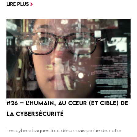
LIRE PLUS
ses équipes, tout en souplesse ? Comment
composer avec ce métier de Directeur général
orienté en 3 grands domaines que sont le juridique, le
management et le social ?Quelle est la boîte à outils
de ce Directeur général qu’on dit “équilibriste” et
comment la créer en fonction de son contexte, de
ses valeurs et des modes de fonctionnement de ses
équipes ?
#26 – L’HUMAIN, AU CŒUR (ET CIBLE) DE
LA CYBERSÉCURITÉ
Les cyberattaques font désormais partie de notre