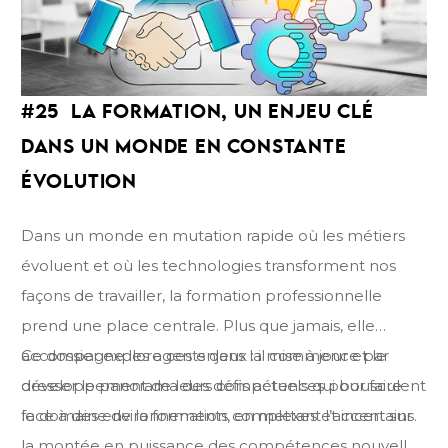
#25 LA FORMATION, UN ENJEU CLÉ
DANS UN MONDE EN CONSTANTE
ÉVOLUTION
Dans un monde en mutation rapide où les métiers
évoluent et où les technologies transforment nos
façons de travailler, la formation professionnelle
prend une place centrale. Plus que jamais, elle
accompagne les agents dans la mise à jour et le
Ce dossier explore ces enjeux : il commence par
développement de leurs compétences pour faire
dresser le panorama des défis actuels qui bousculent
face à des environnements complexes et incertains.
le domaine de la formation, en mettant l’accent sur
la montée en puissance des compétences nouvelles,