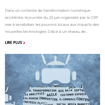
Dans un contexte de transformation numérique
accélérée, la journée du 22 juin organisée par le CRF
vise à sensibiliser les pouvoirs locaux aux impacts des
nouvelles technologies. Grâce à un réseau de
partenaires engagés, cet événement propose des
LIRE PLUS
outils concrets pour accompagner la transition
numérique et renforcer les compétences des
agents. Ce dossier en présente les principaux
enseignements : d’abord un focus sur les partenaires
mobilisés, puis un tour d’horizon des dispositifs
proposés lors de la journée, avant de conclure sur la
définition des compétences numériques et les outils
permettant de les tester et de les valider.