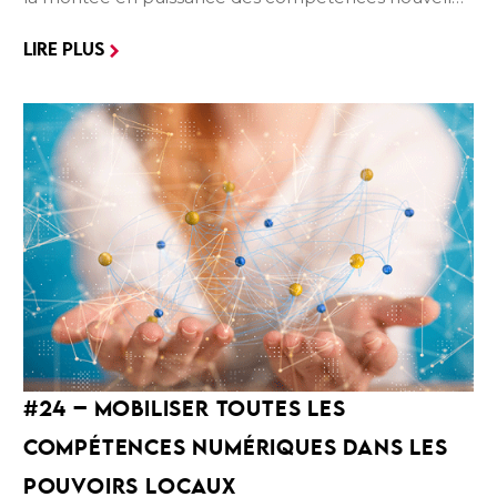
la transformation des modes d’apprentissage et la
LIRE PLUS
convergence entre sphères professionnelle et
éducative. Il aborde ensuite l’impact croissant de
l’intelligence artificielle sur la formation. Enfin, il
présente CRForm, un outil clé développé par le CRF
pour mieux répondre aux besoins évolutifs des
pouvoirs locaux.
#
24
–
MOBILISER
TOUTES
LES
COMPÉTENCES NUMÉRIQUES
DANS LES
POUVOIRS LOCAUX