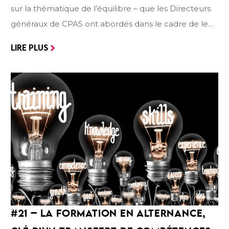
sur la thématique de l’équilibre – que les Directeurs
généraux de CPAS ont abordés dans le cadre de leur
congrès annuel, organisé à Mons en juin dernier. En
LIRE PLUS
filigrane de cette thématique, les intervenants
abordent également la question de l’agilité, du
burnout, de la gestion du temps et de son énergie,
du sens et de la qualité de vie au travail (QVT).
#21
– LA
FORMATION EN ALTERNANCE
,