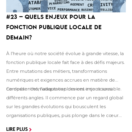
#23 – QUELS ENJEUX POUR LA
FONCTION PUBLIQUE LOCALE DE
DEMAIN?
À l’heure où notre société évolue à grande vitesse, la
fonction publique locale fait face à des défis majeurs.
Entre mutations des métiers, transformations
numériques et exigences accrues en matière de
compétences, l’adaptation devient incontournable.
Ce dossier thématique explore ces enjeux sous
différents angles. Il commence par un regard global
sur les grandes évolutions qui bousculent les
organisations publiques, puis plonge dans le cœur
des mutations technologiques avec l’administration
LIRE PLUS