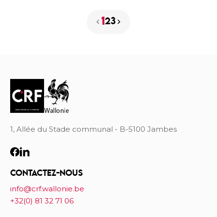
d’appliquer la magie du rangement au digital et au
1
2
3
monde du travail pour vous proposer un guide de
désencombrement de la vie numérique !
1, Allée du Stade communal - B-5100 Jambes
CONTACTEZ-NOUS
info@crf.wallonie.be
+32(0) 81 32 71 06