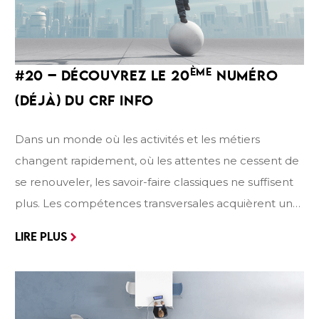
ÈME
#20
– DÉCOUVREZ LE
20
NUMÉRO
(DÉJÀ) DU
CRF INFO
Dans un monde où les activités et les métiers
changent rapidement, où les attentes ne cessent de
se renouveler, les savoir-faire classiques ne suffisent
plus. Les compétences transversales acquièrent une
place de choix pour l’employabilité. Ce 20ème
LIRE PLUS
numéro a pour objectif de mettre en valeur les
compétences transversales. Nous vous amenons
tout d’abord à la découverte du Projet RECTEC+, sa
genèse et son déroulement. Nous prendrons ensuite