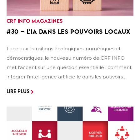
CRF INFO MAGAZINES
#30 – L’
IA
DANS LES POUVOIRS LOCAUX
Face aux transitions écologiques, numériques et
démocratiques, le nouveau numéro de CRF INFO
met l’accent sur une question essentielle : comment
intégrer l’intelligence artificielle dans les pouvoirs
locaux sans perdre de vue l’humain ? À travers des
LIRE PLUS
entretiens, témoignages et retours d’expériences, le
dossier explore la manière dont les pouvoirs locaux
peuvent saisir les opportunités offertes par l’IA, tout
en préservant l’éthique, la vigilance et le sens du
service public. France Burgy (CNFPT) partage une