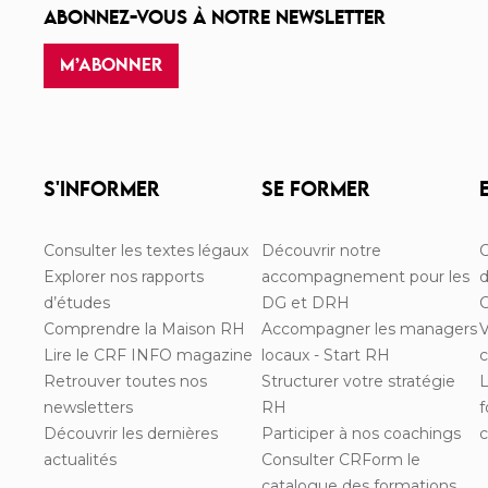
ABONNEZ-VOUS À NOTRE NEWSLETTER
M’ABONNER
S'INFORMER
SE FORMER
Consulter les textes légaux
Découvrir notre
C
Explorer nos rapports
accompagnement pour les
d
d’études
DG et DRH
C
Comprendre la Maison RH
Accompagner les managers
V
Lire le CRF INFO magazine
locaux - Start RH
Retrouver toutes nos
Structurer votre stratégie
L
newsletters
RH
f
Découvrir les dernières
Participer à nos coachings
actualités
Consulter CRForm le
catalogue des formations